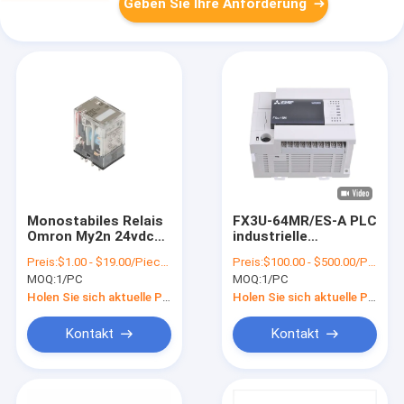
Geben Sie Ihre Anforderung
Monostabiles Relais
FX3U-64MR/ES-A PLC
Omron My2n 24vdc
industrielle
220vac 12vac mit
Automatisierung/Mitsubi
Preis:
$1.00 - $19.00/Pieces
Preis:
$100.00 - $500.00/Pieces
LED-Indikator
PLC-Modul-
MOQ:
1/PC
MOQ:
1/PC
Relaisausgabe
Holen Sie sich aktuelle Preis
Holen Sie sich aktuelle Preis
Kontakt
Kontakt