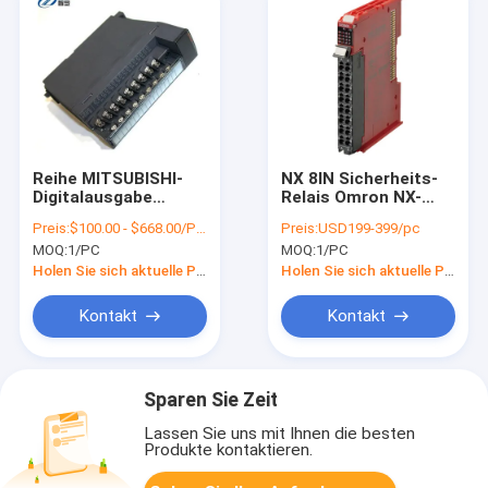
Reihe MITSUBISHI-
NX 8IN Sicherheits-
Digitalausgabe
Relais Omron NX-
Melsec QY40P Q 16
SID800 PLC
Preis:
$100.00 - $668.00/Pieces
Preis:
USD199-399/pc
Punkt-Transistor
industrieller
MOQ:
1/PC
MOQ:
1/PC
Automatisierungs-
PNP
Holen Sie sich aktuelle Preis
Holen Sie sich aktuelle Preis
Kontakt
Kontakt
Sparen Sie Zeit
Lassen Sie uns mit Ihnen die besten
Produkte kontaktieren.