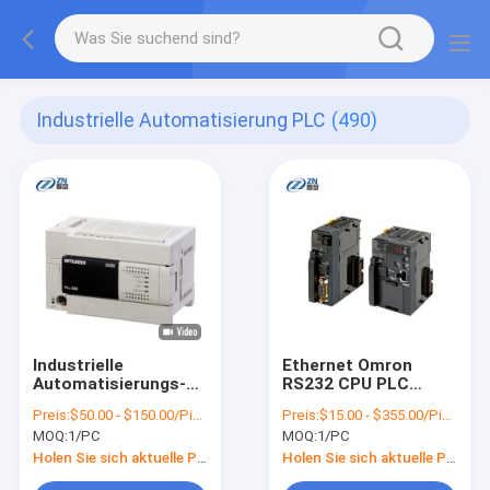
Industrielle Automatisierung PLC
(490)
Industrielle
Ethernet Omron
Automatisierungs-
RS232 CPU PLC
programmierbarer
industrieller
Preis:
$50.00 - $150.00/Pieces
Preis:
$15.00 - $355.00/Pieces
Prüfer FX3U-
Automatisierungs-
MOQ:
1/PC
MOQ:
1/PC
32MR/ES-A
CJ2H-CPU68-EIP USB
Mitsubishi PLC
Holen Sie sich aktuelle Preis
Holen Sie sich aktuelle Preis