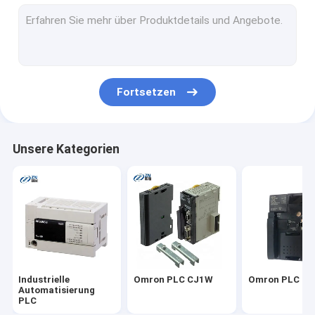
Omron PLC CP1E
Omron CP1W
Omron PLC CP1H
Fortsetzen
Omron CS1D
Touch Screen Omron HMI
Unsere Kategorien
proface hmi
Fuji elektrisches HMI
Mitsubishi PLC-Modul
Touch Screen Mitsubishis HMI
Industrielle
Omron PLC CJ1W
Omron PLC C
Mitsubishi-Servomotor
Automatisierung
PLC