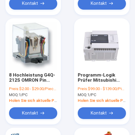
Kontakt
Kontakt
8 Hochleistung G4Q-
Programm-Logik
212S OMRON Pin
Prüfer Mitsubishi
Ratchet Dpdt Relays
PLC industrieller
Preis:
$2.00 - $29.00/Pieces
Preis:
$99.00 - $139.00/Pieces
24V
Automatisierungs-
MOQ:
1/PC
MOQ:
1/PC
FX3U-48MR/ES-A
Holen Sie sich aktuelle Preis
Holen Sie sich aktuelle Preis
Kontakt
Kontakt