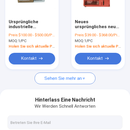
Über uns
Werksbesichtigung
Ursprüngliche
Neues
industrielle
ursprüngliches neues
Qualitätskontrolle
Automatisierung
Prüfermodell plc
Preis:
$100.00 - $500.00/Pieces
Preis:
$39.00 - $368.00/Pieces
FX2N-32ET FX2N-
Mitsubishi Q61P
MOQ:
1/PC
MOQ:
1/PC
48MR-001 Mitsubishi
Mitsubishi
Kontakt mit uns
PLC
Holen Sie sich aktuelle Preis
Holen Sie sich aktuelle Preis
Bitte um ein Angebot
Kontakt
Kontakt
Sehen Sie mehr an
Industrielle Automatisierung PLC
Omron PLC CJ1W
Hinterlass Eine Nachricht
Wir Werden Schnell Antworten
Omron PLC CJ2M
Omron PLC NX