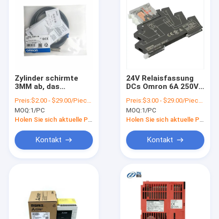
Zylinder schirmte
24V Relaisfassung
3MM ab, das
DCs Omron 6A 250V
Annäherungssensor
Wechselstrom G2RV-
Preis:
$2.00 - $29.00/Pieces
Preis:
$3.00 - $29.00/Pieces
OMRON E2E-X3D1-N
SR700 für G2 RA
MOQ:
1/PC
MOQ:
1/PC
förderte
Relays
Holen Sie sich aktuelle Preis
Holen Sie sich aktuelle Preis
Kontakt
Kontakt
Zu Hause
Produkte
Videos