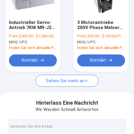
Über uns
Werksbesichtigung
Industrieller Servo-
3 Motorantriebe
Antrieb 7KW MR-J2S-
200V Phase Melservo
Qualitätskontrolle
700B MELSERVO MR-
JE Wechselstrom
Preis:
$300.00 - $1,000.00/Pieces
Preis:
$65.00 - $150.00/Pieces
J2 Wechselstroms
3KW Mitsubishi MR-
MOQ:
1/PC
MOQ:
1/PC
Mitsubishi
JE-300B
Kontakt mit uns
Holen Sie sich aktuelle Preis
Holen Sie sich aktuelle Preis
Bitte um ein Angebot
Kontakt
Kontakt
Sehen Sie mehr an
Industrielle Automatisierung PLC
Omron PLC CJ1W
Hinterlass Eine Nachricht
Wir Werden Schnell Antworten
Omron PLC CJ2M
Omron PLC NX