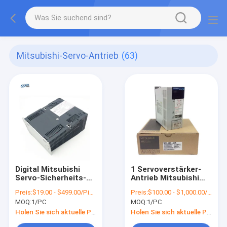
Mitsubishi-Servo-Antrieb
(63)
Digital Mitsubishi
1 Servoverstärker-
Servo-Sicherheits-
Antrieb Mitsubishi
Funktion des
MR-J2S-40A der
Preis:
$19.00 - $499.00/Pieces
Preis:
$100.00 - $1,000.00/Sets
Antriebs-Verstärker-
Phasen-50W für
MOQ:
1/PC
MOQ:
1/PC
3kW MR-JE-300C
CNC-Kontrollsystem
STO
Holen Sie sich aktuelle Preis
Holen Sie sich aktuelle Preis