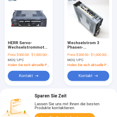
HERR Servo-
Wechselstrom 3
Wechselstrommotor
Phasen-
Antrieb J4 Mitsubishi
Servolokführer Reihe
Preis:
$300.00 - $1,000.00/Sets
Preis:
$300.00 - $1,000.00/Pieces
MR-J4-200B errichtet
MR-J3-40B 0,4
MOQ:
1/PC
MOQ:
1/PC
in der dynamischen
Kilowatts Mitsubishi
Bremse
MELSERVO J3
Holen Sie sich aktuelle Preis
Holen Sie sich aktuelle Preis
Kontakt
Kontakt
Sparen Sie Zeit
Lassen Sie uns mit Ihnen die besten
Produkte kontaktieren.