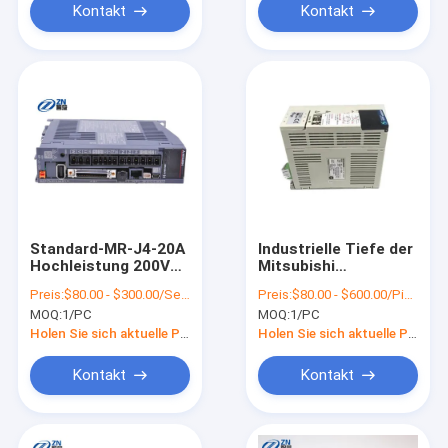
Kontakt
Kontakt
Standard-MR-J4-20A
Industrielle Tiefe der
Hochleistung 200V
Mitsubishi
Mitsubishi Servo-
Wechselstromservoverst
Preis:
$80.00 - $300.00/Sets
Preis:
$80.00 - $600.00/Pieces
Antriebs-
MR-J2S-60A 168mm
MOQ:
1/PC
MOQ:
1/PC
Höhen-135mm
Holen Sie sich aktuelle Preis
Holen Sie sich aktuelle Preis
Kontakt
Kontakt