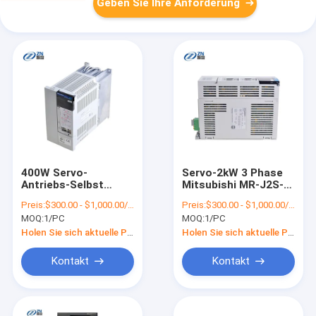
Geben Sie Ihre Anforderung
400W Servo-
Servo-2kW 3 Phase
Antriebs-Selbst
Mitsubishi MR-J2S-
Wechselstroms
200A Wechselstroms
Preis:
$300.00 - $1,000.00/Pieces
Preis:
$300.00 - $1,000.00/Sets
Mitsubishi, der MR-
2KW harmonischen
MOQ:
1/PC
MOQ:
1/PC
J2S-40B 3 Phase 200
Antriebs-
- Wechselstrom 230V
Holen Sie sich aktuelle Preis
Holen Sie sich aktuelle Preis
abkühlt
Kontakt
Kontakt