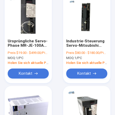
Ursprüngliche Servo-
Industrie-Steuerung
Phase MR-JE-100A
Servo-Mitsubishi
200 PLC MITSUBISHI
Melservo JE MR-JE-
Preis:
$19.00 - $499.00/Pieces
Preis:
$80.00 - $180.00/Pieces
Antriebs-3 -
20B für
MOQ:
1/PC
MOQ:
1/PC
Wechselstrom 240V
Verpackungsmaschinen
Holen Sie sich aktuelle Preis
Holen Sie sich aktuelle Preis
Kontakt
Kontakt
Zu Hause
Produkte
Videos