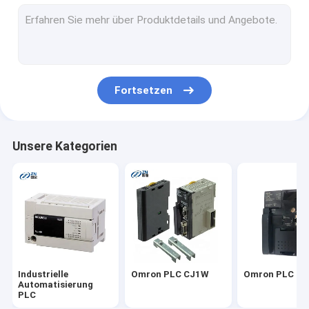
Omron PLC CP1E
Omron CP1W
Omron PLC CP1H
Fortsetzen
Omron CS1D
Touch Screen Omron HMI
Unsere Kategorien
proface hmi
Fuji elektrisches HMI
Mitsubishi PLC-Modul
Touch Screen Mitsubishis HMI
Industrielle
Omron PLC CJ1W
Omron PLC C
Mitsubishi-Servomotor
Automatisierung
PLC