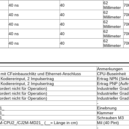
62
40 ns
40
70
Millimeter
62
40 ns
40
70
Millimeter
62
40 ns
40
70
Millimeter
62
40 ns
40
70
Millimeter
62
40 ns
40
70
Millimeter
Anmerkungen
mit CFeinbauschlitz und Ethernet-Anschluss
CPU-Buseinheit
Kodiererinput, 2 Impulsertrag
Ertrag NPN (Sink
Kodiererinput, 2 Impulsertrag
Ertrag PNP (Auftr
rdert nicht für Operation)
Industrieller Grad
rdert nicht für Operation)
Industrieller Grad
rdert nicht für Operation)
Industrieller Grad
-
21_
Einebnung
21_
Klammer
21_
Schrauben M3
CJ1M-CPU2_/CJ2M-MD21_ (__= Länge in cm)
Mil (40 Pint)
-