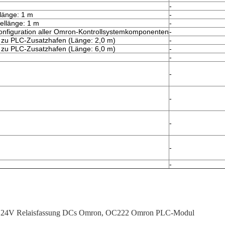
-
änge: 1 m
-
llänge: 1 m
-
Konfiguration aller Omron-Kontrollsystemkomponenten
-
PC zu PLC-Zusatzhafen (Länge: 2,0 m)
-
PC zu PLC-Zusatzhafen (Länge: 6,0 m)
-
-
-
-
-
-
-
24V Relaisfassung DCs Omron
,
OC222 Omron PLC-Modul