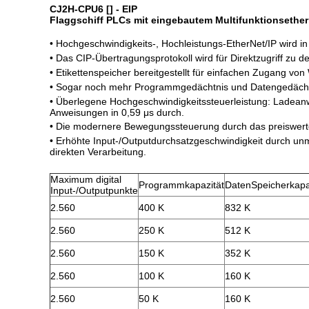
CJ2H-CPU6 [] - EIP
Flaggschiff PLCs mit eingebautem Multifunktionsethe
• Hochgeschwindigkeits-, Hochleistungs-EtherNet/IP wird in 
• Das CIP-Übertragungsprotokoll wird für Direktzugriff zu d
• Etikettenspeicher bereitgestellt für einfachen Zugang vo
• Sogar noch mehr Programmgedächtnis und Datengedächt
• Überlegene Hochgeschwindigkeitssteuerleistung: Ladean
Anweisungen in 0,59 μs durch.
• Die modernere Bewegungssteuerung durch das preiswerte
• Erhöhte Input-/Outputdurchsatzgeschwindigkeit durch unm
direkten Verarbeitung.
Maximum digital
Programmkapazität
DatenSpeicherkapa
Input-/Outputpunkte
2.560
400 K
832 K
2.560
250 K
512 K
2.560
150 K
352 K
2.560
100 K
160 K
2.560
50 K
160 K