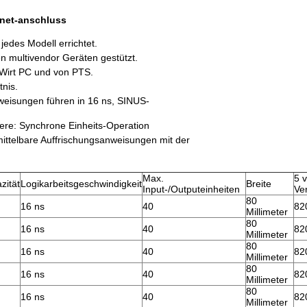
rnet-anschluss
jedes Modell errichtet.
en multivendor Geräten gestützt.
n Wirt PC und von PTS.
nis.
weisungen führen in 16 ns, SINUS-
re: Synchrone Einheits-Operation
ittelbare Auffrischungsanweisungen mit der
Max.
5 
zität
Logikarbeitsgeschwindigkeit
Breite
Input-/Outputeinheiten
Ve
80
16 ns
40
82
Millimeter
80
16 ns
40
82
Millimeter
80
16 ns
40
82
Millimeter
80
16 ns
40
82
Millimeter
80
16 ns
40
82
Millimeter