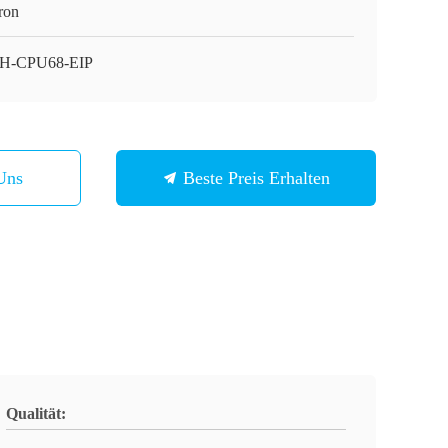
ron
H-CPU68-EIP
Uns
Beste Preis Erhalten
Qualität: