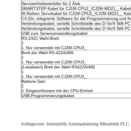
Servoeinheitsverteiler für 2 Äxte
SMARTSTEP-Kabel für CJ1M-CPU2_/CJ2M-MD21_, Kabell
W-Reihen Servokabel für CJ1M-CPU2_/CJ2M-MD21_, Kabe
CX-Ein, integrierte Software für die Programmierung und 
Verbindungskabel, serielle Schnittstelle des D-Vor9 Stift-
Verbindungskabel, serielle Schnittstelle des D-Vor9 Stift-
USB zum Serienumwandlungskabel
RS-232C Wahl-Brett
1
1. Nur verwendet mit CJ2M-CPU3_
Brett der Wahl RS-422A/485
1
1. Nur verwendet mit CJ2M-CPU3_
(Lokalisiert) Brett der Wahl RS422A/485
1
1. Nur verwendet mit CJ2M-CPU3_
Batterie-Satz
2
2. Eingeschlossen mit der CPU-Einheit
USB-Programmierungskabel
Schlagworte:
Industrielle Automatisierung Mitsubishi PLC
,