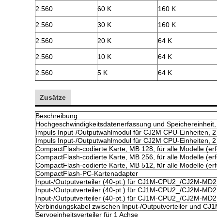
2.560
60 K
160 K
2.560
30 K
160 K
2.560
20 K
64 K
2.560
10 K
64 K
2.560
5 K
64 K
Zusätze
Beschreibung
Hochgeschwindigkeitsdatenerfassung und Speichereinheit, 
Impuls Input-/Outputwahlmodul für CJ2M CPU-Einheiten, 2 
Impuls Input-/Outputwahlmodul für CJ2M CPU-Einheiten, 2 
CompactFlash-codierte Karte, MB 128, für alle Modelle (erfo
CompactFlash-codierte Karte, MB 256, für alle Modelle (erfo
CompactFlash-codierte Karte, MB 512, für alle Modelle (erfo
CompactFlash-PC-Kartenadapter
Input-/Outputverteiler (40-pt.) für CJ1M-CPU2_/CJ2M-MD
Input-/Outputverteiler (40-pt.) für CJ1M-CPU2_/CJ2M-MD
Input-/Outputverteiler (40-pt.) für CJ1M-CPU2_/CJ2M-MD
Verbindungskabel zwischen Input-/Outputverteiler und 
Servoeinheitsverteiler für 1 Achse