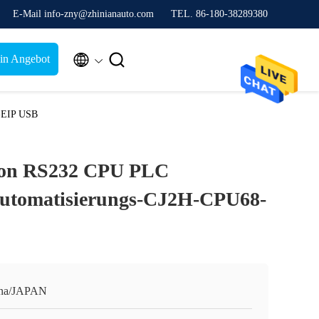
E-Mail info-zny@zhinianauto.com
TEL. 86-180-38289380


ein Angebot
8-EIP USB
ron RS232 CPU PLC
 Automatisierungs-CJ2H-CPU68-
na/JAPAN