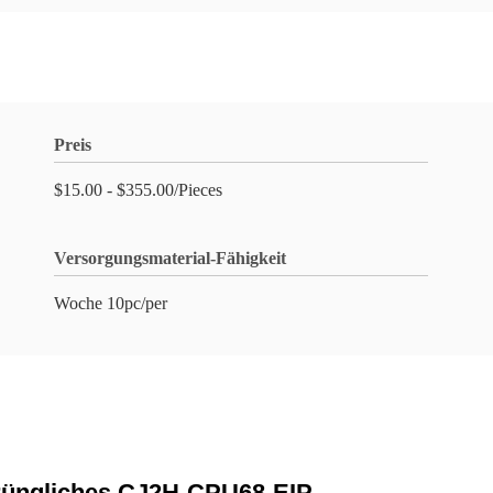
Preis
$15.00 - $355.00/Pieces
Versorgungsmaterial-Fähigkeit
Woche 10pc/per
üngliches CJ2H-CPU68-EIP