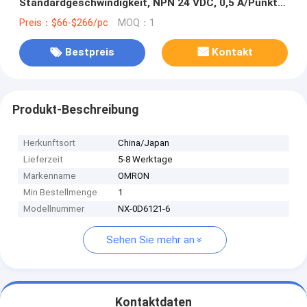
Standardgeschwindigkeit, NPN 24 VDC, 0,5 A/Punkt,
4 A/NX-Einheit, FCN40-Stecker (nicht im
Preis：$66-$266/pc
MOQ：1
Lieferumfang enthalten), 30 mm breit auf Lager
Bestpreis
Kontakt
Produkt-Beschreibung
Herkunftsort
China/Japan
Lieferzeit
5-8 Werktage
Markenname
OMRON
Min Bestellmenge
1
Modellnummer
NX-0D6121-6
Sehen Sie mehr an
Kontaktdaten