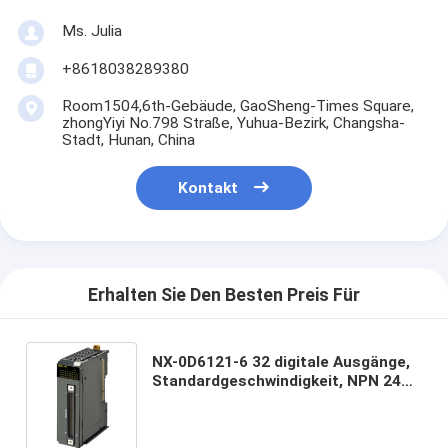
Ms. Julia
+8618038289380
Room1504,6th-Gebäude, GaoSheng-Times Square,
zhongYiyi No.798 Straße, Yuhua-Bezirk, Changsha-
Stadt, Hunan, China
Kontakt
Erhalten Sie Den Besten Preis Für
NX-0D6121-6 32 digitale Ausgänge,
Standardgeschwindigkeit, NPN 24
VDC, 0,5 A/Punkt, 4 A/NX-Einheit,
FCN40-Stecker (nicht im
Lieferumfang enthalten), 30 mm