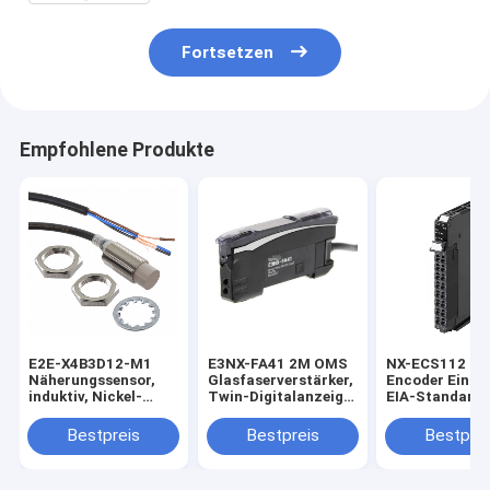
breit auf Lager
Fortsetzen
Empfohlene Produkte
E2E-X4B3D12-M1
E3NX-FA41 2M OMS
NX-ECS112 1 x
Näherungssensor,
Glasfaserverstärker,
Encoder Einga
induktiv, Nickel-
Twin-Digitalanzeige,
EIA-Standard 
Messing, kurzer
Smart-Tuning, PNP,
422-A, maxima
Körper, M12,
Einzelausgang, 2 m
Datenlänge vo
Bestpreis
Bestpreis
Bestprei
geschirmt, 4 mm,
Kabel auf Lager
Bit, schraublo
DC, 3-Draht, PNP
Einschaltansc
NO+NC, IO-Link
12 mm breit vo