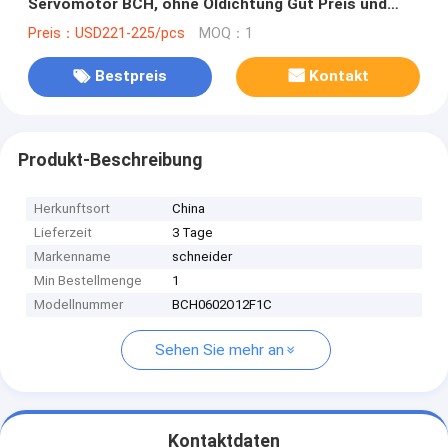
Servomotor BCH, ohne Öldichtung Gut Preis und
Menge
Preis：USD221-225/pcs
MOQ：1
Bestpreis
Kontakt
Produkt-Beschreibung
Herkunftsort
China
Lieferzeit
3 Tage
Markenname
schneider
Min Bestellmenge
1
Modellnummer
BCH0602O12F1C
Sehen Sie mehr an
Kontaktdaten