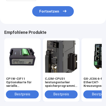
Fortsetzen
Empfohlene Produkte
CP1W-CIF11
CJ2M-CPU31
GX-JC06 6-Por
Optionskarte für
leistungsstarker
EtherCAT-
serielle
speicherprogrammierbarer
Kreuzungssch
Kommunikation
Controller
Bestpreis
Bestpreis
Bestprei