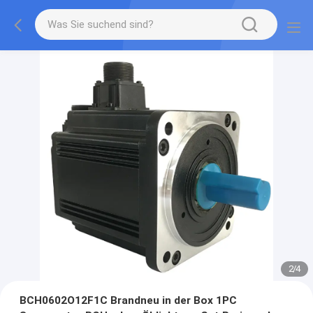
2
/
4
BCH0602O12F1C Brandneu in der Box 1PC