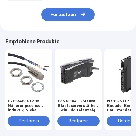
Fortsetzen
Empfohlene Produkte
E2E-X4B3D12-M1
E3NX-FA41 2M OMS
NX-ECS112 1 x
Näherungssensor,
Glasfaserverstärker,
Encoder Einga
induktiv, Nickel-
Twin-Digitalanzeige,
EIA-Standard 
Messing, kurzer
Smart-Tuning, PNP,
422-A, maxima
Körper, M12,
Einzelausgang, 2 m
Datenlänge vo
Bestpreis
Bestpreis
Bestprei
geschirmt, 4 mm,
Kabel auf Lager
Bit, schraublo
DC, 3-Draht, PNP
Einschaltansc
NO+NC, IO-Link
12 mm breit vo