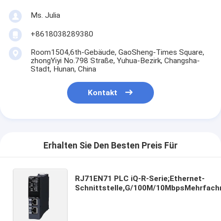
Ms. Julia
+8618038289380
Room1504,6th-Gebäude, GaoSheng-Times Square,
zhongYiyi No.798 Straße, Yuhua-Bezirk, Changsha-
Stadt, Hunan, China
Kontakt
Erhalten Sie Den Besten Preis Für
RJ71EN71 PLC iQ-R-Serie;Ethernet-
Schnittstelle,G/100M/10MbpsMehrfach
Ethernet/CC-Link IE auf Lager