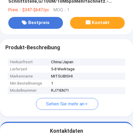
Schnittstelle,G/100M/10MbpsMehrfachnetz.-
Ethernet/CC-Link IE auf Lager
Preis：$347-$647/pc
MOQ：1
Bestpreis
Kontakt
Produkt-Beschreibung
Herkunftsort
China/Japan
Lieferzeit
5-8 Werktage
Markenname
MITSUBISHI
Min Bestellmenge
1
Modellnummer
RJ71EN71
Sehen Sie mehr an
Kontaktdaten