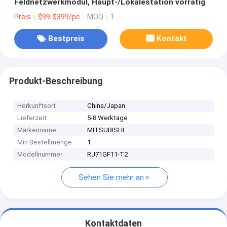
Feldnetzwerkmodul, Haupt-/Lokalestation vorrätig
Preis：$99-$399/pc
MOQ：1
Bestpreis
Kontakt
Produkt-Beschreibung
Herkunftsort
China/Japan
Lieferzeit
5-8 Werktage
Markenname
MITSUBISHI
Min Bestellmenge
1
Modellnummer
RJ71GF11-T2
Sehen Sie mehr an
Kontaktdaten