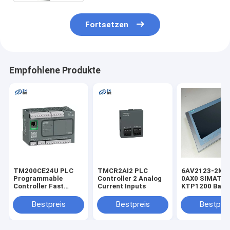
Fortsetzen
Empfohlene Produkte
TM200CE24U PLC
TMCR2AI2 PLC
6AV2123-2MB
Programmable
Controller 2 Analog
0AX0 SIMATIC
Controller Fast
Current Inputs
KTP1200 Basic
Delivery
designed for p
and machine
Bestpreis
Bestpreis
Bestprei
visualization