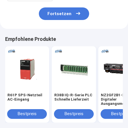
Fortsetzen
Empfohlene Produkte
R61P SPS-Netzteil
R38B IQ-R-Serie PLC
NZ2GF2B1-32
AC-Eingang
Schnelle Lieferzeit
Digitaler
Ausgangsmodu
die Steuerung 
Schaltanlage
Bestpreis
Bestpreis
Bestprei