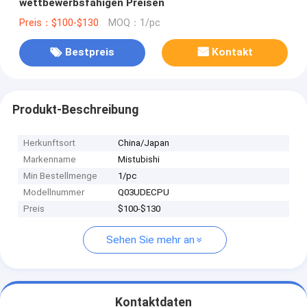
wettbewerbsfähigen Preisen
Preis：$100-$130
MOQ：1/pc
Bestpreis
Kontakt
Produkt-Beschreibung
Herkunftsort
China/Japan
Markenname
Mistubishi
Min Bestellmenge
1/pc
Modellnummer
Q03UDECPU
Preis
$100-$130
Sehen Sie mehr an
Kontaktdaten