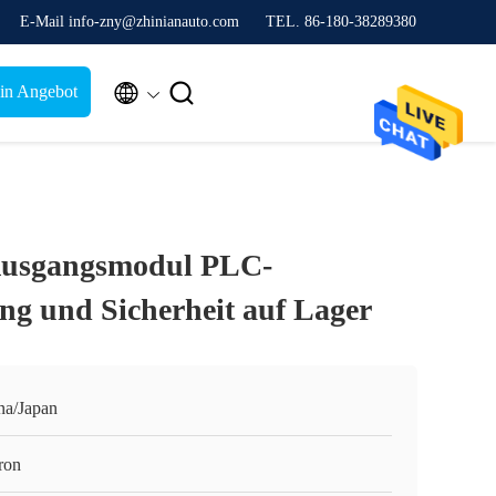
E-Mail info-zny@zhinianauto.com
TEL. 86-180-38289380


ein Angebot
usgangsmodul PLC-
ng und Sicherheit auf Lager
na/Japan
ron