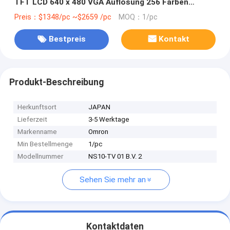
TFT LCD 640 x 480 VGA Auflösung 256 Farben
Ethernet USB RS232C IP65 Schutz
Preis：$1348/pc ~$2659 /pc
MOQ：1/pc
Bestpreis
Kontakt
Produkt-Beschreibung
Herkunftsort
JAPAN
Lieferzeit
3-5 Werktage
Markenname
Omron
Min Bestellmenge
1/pc
Modellnummer
NS10-TV 01 B.V. 2
Sehen Sie mehr an
Kontaktdaten