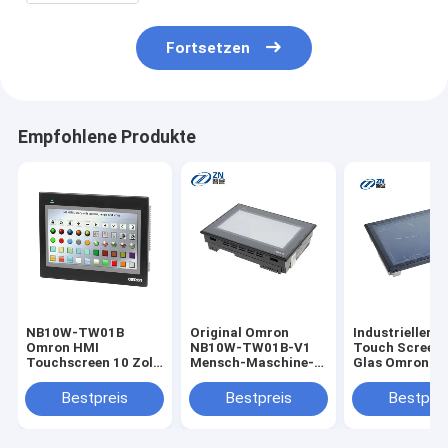
Fortsetzen
Empfohlene Produkte
NB10W-TW01B
Original Omron
Industrieller 1
Omron HMI
NB10W-TW01B-V1
Touch Screen 
Touchscreen 10 Zoll
Mensch-Maschine-
Glas Omron H
TFT Farb-LCD
Schnittstelle (HMI)
Ersatz NS12-
Resistive Touch
Touchscreen 10,1"
B.V. 2
Bestpreis
Bestpreis
Bestprei
Ethernet USB
NB3Q-TW00B-V1
Serienanschlüsse
NB3Q-TW01B-V1
Mehrfachverbindungsschnittstellen
NB5Q-TW00B-V1