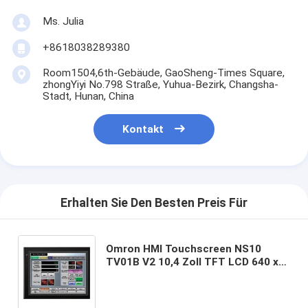
Ms. Julia
+8618038289380
Room1504,6th-Gebäude, GaoSheng-Times Square,
zhongYiyi No.798 Straße, Yuhua-Bezirk, Changsha-
Stadt, Hunan, China
Kontakt
Erhalten Sie Den Besten Preis Für
Omron HMI Touchscreen NS10
TV01B V2 10,4 Zoll TFT LCD 640 x
480 VGA Auflösung 256 Farben
Ethernet USB RS232C IP65 Schutz