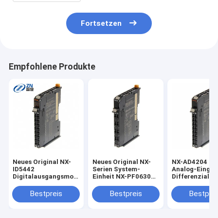
Fortsetzen
Empfohlene Produkte
Neues Original NX-
Neues Original NX-
NX-AD4204 8
ID5442
Serien System-
Analog-Eingän
Digitalausgangsmodul
Einheit NX-PF0630
Differenzial vo
SPS-Modul NX-
NX-PF E/A
20 mA, schrau
ID5442-1 NX-IA3117
Zusätzliche
Einschaltansc
Bestpreis
Bestpreis
Bestprei
NX-IA3121 NX-
Stromversorgungseinheit
Breite 12 mm
OD5256 NX-OD5121
NX-PF0730 NX-
NX-ECC201 NX-
PD1000 NX-PC0010