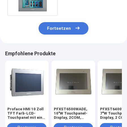
TFT Farbe LCD
Fortsetzen
Empfohlene Produkte
Proface HMI 10 Zoll
PFXST6500WADE,
PFXST6400WA
TFT Farb-LCD-
10"W Touchpanel-
7"W Touchpan
Touchpanel mit einer
Display, 2COM,
Display, 2 COM
Auflösung von 1280 x
2Ethernet, USB Host
Ethernet, USB
800 Pixeln und einem
& Device, 24VDC,
Device, 24 VDC