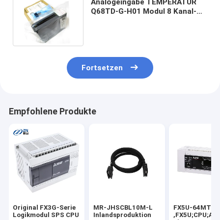
Analogeingabe TEMPERATUR
Q68TD-G-H01 Modul 8 Kanal-
Thermoelement-Mitsubishi
PLC
Fortsetzen
Empfohlene Produkte
Original FX3G-Serie
MR-JHSCBL10M-L
FX5U-64MT/E
Logikmodul SPS CPU
Inlandsproduktion
,FX5U;CPU;AC