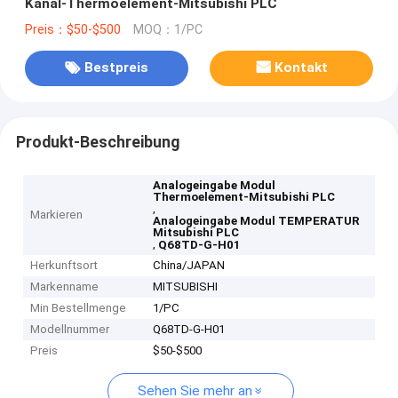
Kanal-Thermoelement-Mitsubishi PLC
Preis：$50-$500
MOQ：1/PC
Bestpreis
Kontakt
Produkt-Beschreibung
Analogeingabe Modul
Thermoelement-Mitsubishi PLC
,
Markieren
Analogeingabe Modul TEMPERATUR
Mitsubishi PLC
,
Q68TD-G-H01
Herkunftsort
China/JAPAN
Markenname
MITSUBISHI
Min Bestellmenge
1/PC
Modellnummer
Q68TD-G-H01
Preis
$50-$500
Sehen Sie mehr an